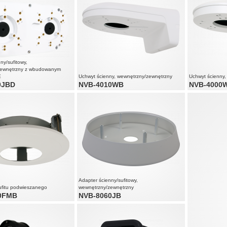
ny/sufitowy,
zewnętrzny z wbudowanym
E
Uchwyt ścienny, wewnętrzny/zewnętrzny
Uchwyt ścienny
0JBD
NVB-4010WB
NVB-4000
Adapter ścienny/sufitowy,
ufitu podwieszanego
wewnętrzny/zewnętrzny
0FMB
NVB-8060JB