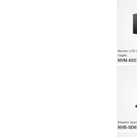
Monitor LCD 
ciągłej
NVM-602
przystosowa
matowa mat
krótki czas
rozmyciu d
Adapter słup
NVB-SD6