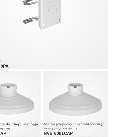
y
00PA
iowy do uchwytu ściennego,
Adapter przejściowy do uchwytu ściennego,
nętrzny
wewnętrzny/zewnętrzny
CAP
NVB-6081CAP