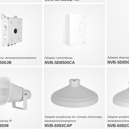
przystosowany do pracy ciągłej (24/7)
matowa matryca eliminująca odblaski
krótki czas reakcji (8ms) zapobiegający
rozmyciu dynamicznych partii obrazu
Adapter słupow
nny, wewnętrzny/zewnętrzny
Adapter narożnikowy
NVB-SD85
500JB
NVB-SD8500CA
Adapter przejściowy do uchwytu ściennego,
Adapter przejśc
tubowy IP
wewnętrzny/zewnętrzny
wewnętrzny/zew
30/M
NVB-6083CAP
NVB-6082