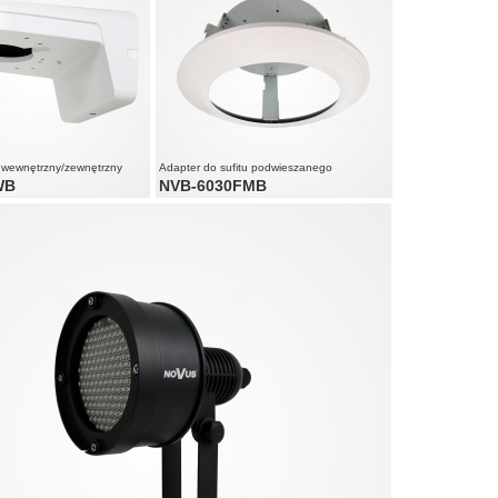
, wewnętrzny/zewnętrzny
Adapter do sufitu podwieszanego
WB
NVB-6030FMB