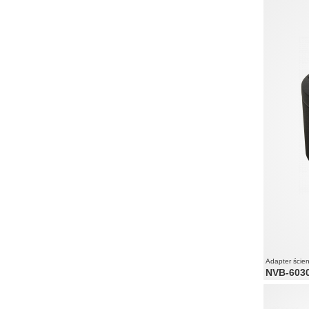
Adapter ście
NVB-603