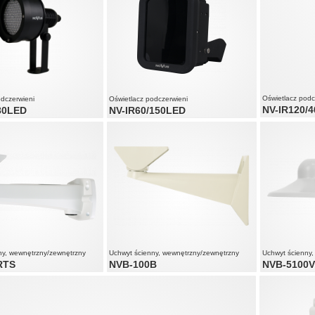
Oświetlacz podc
odczerwieni
Oświetlacz podczerwieni
NV-IR120/
80LED
NV-IR60/150LED
zasięg do 40 
80 m
zasięg do 150 m w warunkach zewnętrznych
kąt świecenia
nia 60°
kąt świecenia 60°
czujnik światł
atła widzialnego
wydłużona żywotność LED
ny, wewnętrzny/zewnętrzny
Uchwyt ścienny, wewnętrzny/zewnętrzny
Uchwyt ścienny
RTS
NVB-100B
NVB-5100