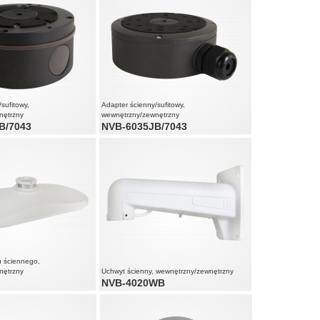
sufitowy,
Adapter ścienny/sufitowy,
nętrzny
wewnętrzny/zewnętrzny
B/7043
NVB-6035JB/7043
u ściennego,
nętrzny
Uchwyt ścienny, wewnętrzny/zewnętrzny
C
NVB-4020WB