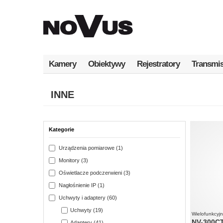
Przejdź
do
treści
Kamery
Obiektywy
Rejestratory
Transmis
INNE
Kategorie
Urządzenia pomiarowe (1)
Monitory (3)
Oświetlacze podczerwieni (3)
Nagłośnienie IP (1)
Uchwyty i adaptery (60)
Uchwyty (19)
Wielofunkcyjn
NV-300C
Adaptery (41)