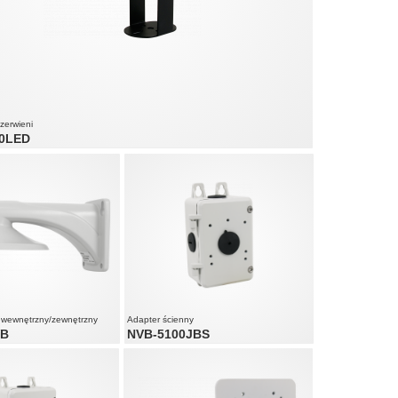
zerwieni
40LED
m
 120°
a widzialnego
, wewnętrzny/zewnętrzny
Adapter ścienny
VB
NVB-5100JBS