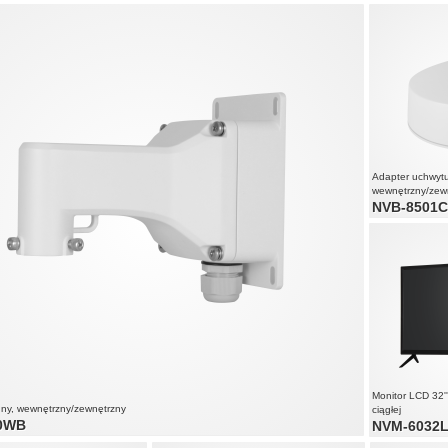
 wzmacniacz klasy D o mocy
 ciśnienie akustyczne: 120 dB
mikrofon dookólny
Adapter uchwyt
wewnętrzny/zew
NVB-8501
Monitor LCD 32'
nny, wewnętrzny/zewnętrzny
ciągłej
0WB
NVM-6032
przystosowany 