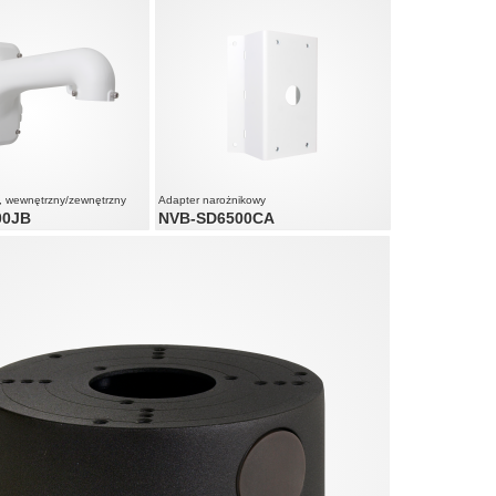
a eliminująca odblaski
akcji (8ms) zapobiegający
micznych partii obrazu
, wewnętrzny/zewnętrzny
Adapter narożnikowy
00JB
NVB-SD6500CA