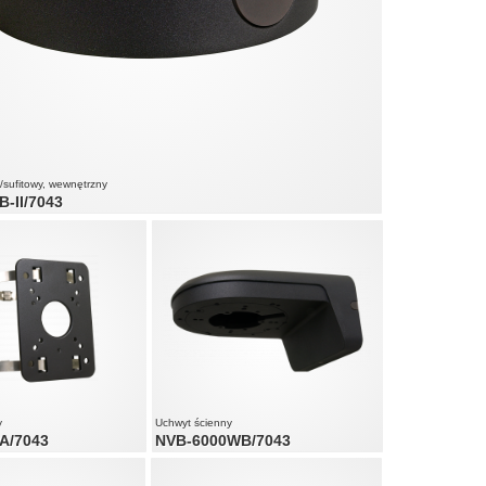
/sufitowy, wewnętrzny
-II/7043
y
Uchwyt ścienny
A/7043
NVB-6000WB/7043