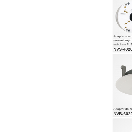
Adapter ścien
wewnętrzny/
switchem Po
NVS-402
Adapter do s
NVB-602