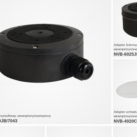
Adapter ścienny/
wewnętrzny/zew
NVB-6025J
Adapter uchwyt
nny/sufitowy, wewnętrzny/zewnętrzny
wewnętrzny/zew
0JB/7043
NVB-4020