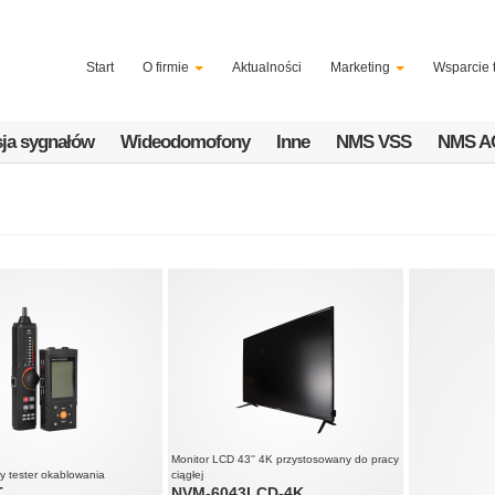
Start
O firmie
Aktualności
Marketing
Wsparcie 
ja sygnałów
Wideodomofony
Inne
NMS VSS
NMS A
Monitor LCD 43'' 4K przystosowany do pracy
y tester okablowania
ciągłej
T
NVM-6043LCD-4K