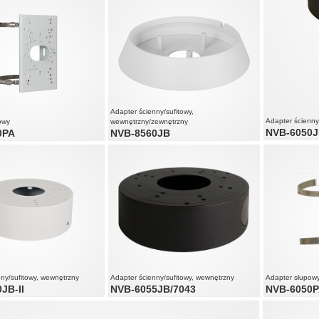
Adapter ścienny/sufitowy,
Adapter ścienny
owy
wewnętrzny/zewnętrzny
NVB-6050JB
0PA
NVB-8560JB
nny/sufitowy, wewnętrzny
Adapter ścienny/sufitowy, wewnętrzny
Adapter słupow
JB-II
NVB-6055JB/7043
NVB-6050P