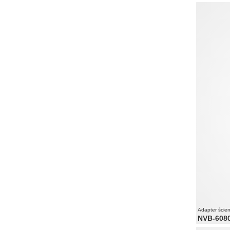
wbudowany
30W
maksymalne
wbudowany 
Adapter ście
NVB-608