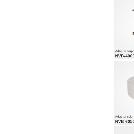
Adapter słup
NVB-400
Adapter ście
NVB-6050