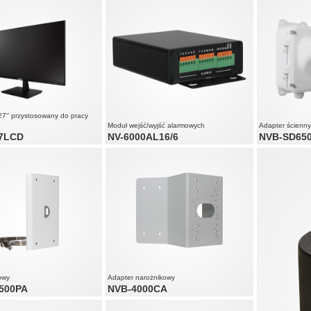
matowa matryc
krótki czas re
rozmyciu dyna
27'' przystosowany do pracy
Moduł wejść/wyjść alarmowych
Adapter ścienny
7LCD
NV-6000AL16/6
NVB-SD65
ny do pracy ciągłej (24/7)
ryca eliminująca odblaski
 reakcji (5ms) zapobiegający
ynamicznych partii obrazu
owy
Adapter narożnikowy
500PA
NVB-4000CA