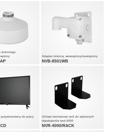
u ściennego,
nętrzny
Adapter ścienny, wewnętrzny/zewnętrzny
CAP
NVB-8501WB
' przystosowany do pracy
Uchwyt montażowy rack do wybranych
rejestratorów serii 4000
LCD
NVR-4000/RACK
do pracy ciągłej (24/7)