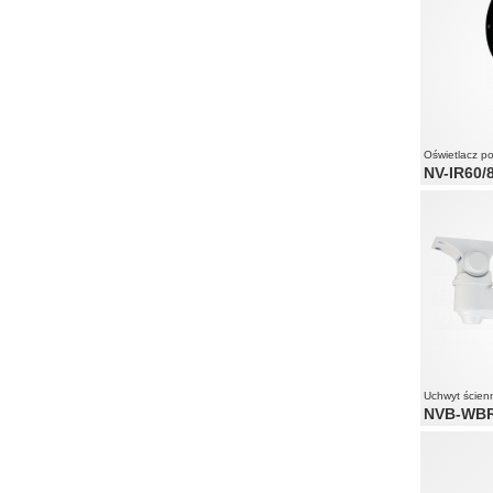
Oświetlacz p
NV-IR60/
zasięg do 
kąt świece
czujnik świ
Uchwyt ścien
NVB-WB