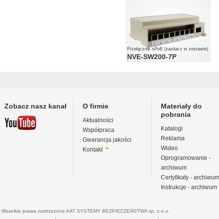
Przełącznik sPoE (zasilacz w zestawie)
NVE-SW200-7P
Zobacz nasz kanał
O firmie
Materiały do
pobrania
Aktualności
Katalogi
Współpraca
Reklama
Gwarancja jakości
Wideo
Kontakt
Oprogramowanie -
archiwum
Certyfikaty - archiwu
Instrukcje - archiwum
Wszelkie prawa zastrzeżone AAT SYSTEMY BEZPIECZEŃSTWA sp. z o.o.