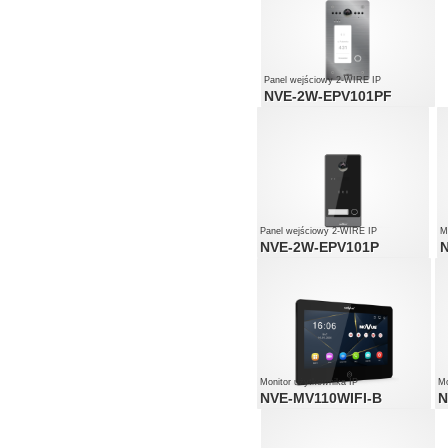
Panel wejściowy 2-WIRE IP
NVE-2W-EPV101PF
Panel wejściowy 2-WIRE IP
M
NVE-2W-EPV101P
Monitor użytkownika IP
Mo
NVE-MV110WIFI-B
N