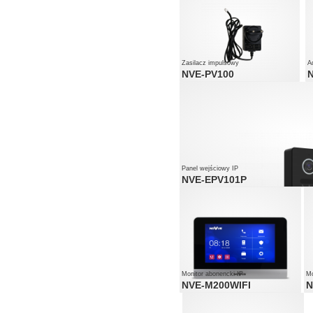
Zasilacz impulsowy
A
NVE-PV100
Panel wejściowy IP
NVE-EPV101P
Monitor abonencki IP
Mo
NVE-M200WIFI
N