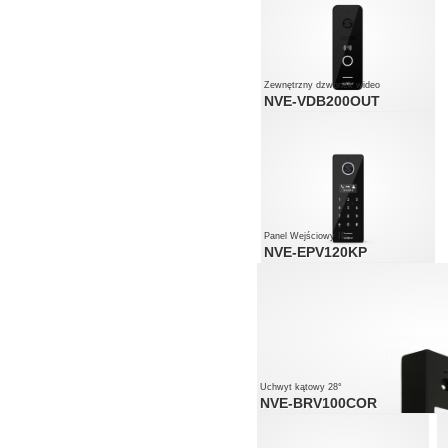
Zewnętrzny dzwonek wideo
NVE-VDB200OUT
Panel Wejściowy IP
NVE-EPV120KP
Uchwyt kątowy 28°
NVE-BRV100COR