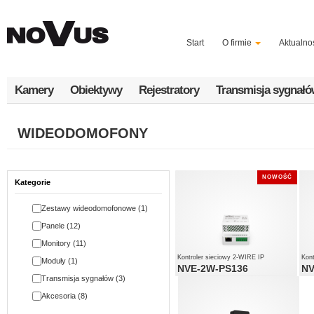
Przejdź
do
treści
Start
O firmie
Aktualno
Kamery
Obiektywy
Rejestratory
Transmisja sygnał
WIDEODOMOFONY
NOWOŚĆ
Kategorie
Zestawy wideodomofonowe (1)
Panele (12)
Monitory (11)
Kontroler sieciowy 2-WIRE IP
Kon
Moduły (1)
NVE-2W-PS136
NV
Transmisja sygnałów (3)
Akcesoria (8)