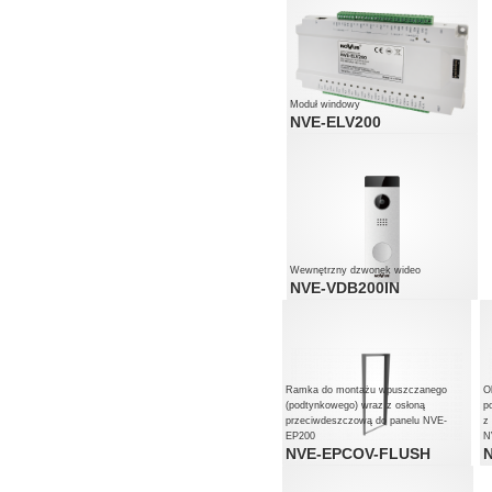
Moduł windowy
NVE-ELV200
Wewnętrzny dzwonek wideo
NVE-VDB200IN
Ramka do montażu wpuszczanego
O
(podtynkowego) wraz z osłoną
p
przeciwdeszczową do panelu NVE-
z
EP200
N
NVE-EPCOV-FLUSH