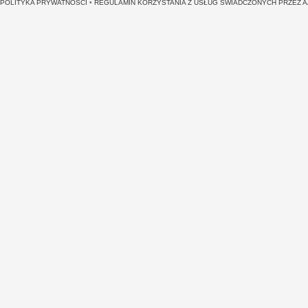
POLITYKA PRYWATNOŚCI
•
REGULAMIN KORZYSTANIA Z USŁUG ŚWIADCZONYCH PRZEZ 