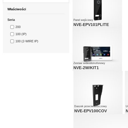
Właściwości
Seria
Panel wejściowy IP
NVE-EPV101PLITE
200
100 (IP)
100 (2-WIRE IP)
Zestaw wideodomofonowy
NVE-2W/KIT1
Daszek przeciwdeszczowy
U
NVE-EPV100COV