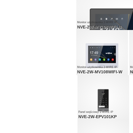
Monitor użytkownika 2-WIRE IP
NVE-2W-MV108WIFI-B
Monitor użytkownika 2-WIRE IP
Mo
NVE-2W-MV108WIFI-W
N
Panel wejściowy 2-WIRE IP
NVE-2W-EPV101KP