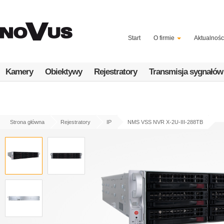
Przejdź
do
treści
Start
O firmie
Aktualnośc
Kamery
Obiektywy
Rejestratory
Transmisja sygnałów
Strona główna
Rejestratory
IP
NMS VSS NVR X-2U-III-288TB