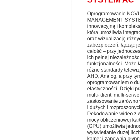
Oprogramowanie NOV
MANAGEMENT SYSTEM
innowacyjną i kompleks
która umożliwia integrac
oraz wizualizację różn
zabezpieczeń, łącząc j
całość – przy jednocz
ich pełnej niezależności
funkcjonalności. Może 
różne standardy telewizj
AHD, Analog, a przy tym
oprogramowaniem o du
elastyczności. Dzięki 
multi-klient, multi-serw
zastosowanie zarówno 
i dużych i rozproszonyc
Dekodowanie wideo z 
mocy obliczeniowej kart
(GPU) umożliwia jedno
wyświetlanie dużej licz
kamer i zapewnia płynn