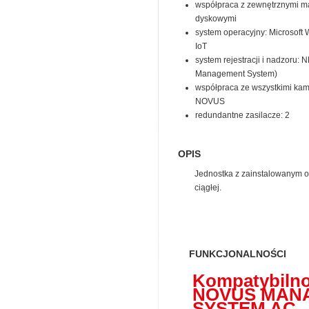
współpraca z zewnętrznymi m
dyskowymi
system operacyjny: Microsoft
IoT
system rejestracji i nadzoru:
Management System)
współpraca ze wszystkimi kam
NOVUS
redundantne zasilacze: 2
OPIS
Jednostka z zainstalowany
ciągłej.
FUNKCJONALNOŚCI
Kompatybilno
NOVUS MAN
SYSTEM AC