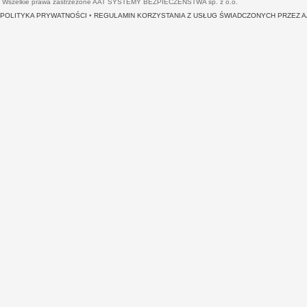
Wszelkie prawa zastrzeżone AAT SYSTEMY BEZPIECZEŃSTWA sp. z o.o.
POLITYKA PRYWATNOŚCI
•
REGULAMIN KORZYSTANIA Z USŁUG ŚWIADCZONYCH PRZEZ 