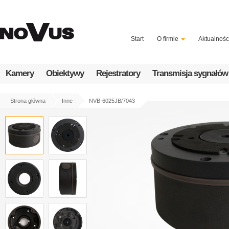
Przejdź
do
treści
Start
O firmie
Aktualnośc
Kamery
Obiektywy
Rejestratory
Transmisja sygnałów
Strona główna
Inne
NVB-6025JB/7043