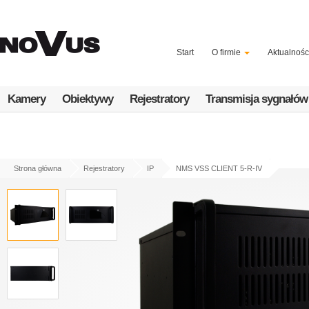
Przejdź
do
treści
Start
O firmie
Aktualnośc
Kamery
Obiektywy
Rejestratory
Transmisja sygnałów
Strona główna
Rejestratory
IP
NMS VSS CLIENT 5-R-IV