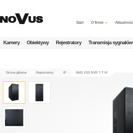
Przejdź
do
treści
Start
O firmie
Aktualnośc
Kamery
Obiektywy
Rejestratory
Transmisja sygnałów
Strona główna
Rejestratory
IP
NMS VSS NVR 7-T-IV