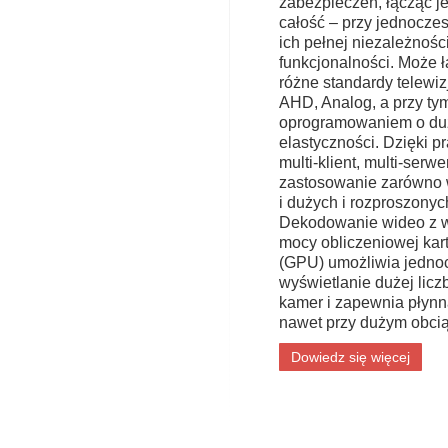
zabezpieczeń, łącząc j
całość – przy jednocz
ich pełnej niezależności
funkcjonalności. Może 
różne standardy telewizj
AHD, Analog, a przy tym
oprogramowaniem o du
elastyczności. Dzięki 
multi-klient, multi-serw
zastosowanie zarówno 
i dużych i rozproszonyc
Dekodowanie wideo z 
mocy obliczeniowej kart
(GPU) umożliwia jedno
wyświetlanie dużej licz
kamer i zapewnia płynn
nawet przy dużym obcią
Dowiedz się więcej