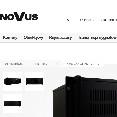
Przejdź
do
treści
Start
O firmie
Aktualnośc
Kamery
Obiektywy
Rejestratory
Transmisja sygnałów
Strona główna
Rejestratory
IP
NMS VSS CLIENT 7-R-IV