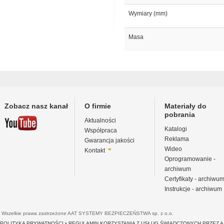
Wymiary (mm)
Masa
Zobacz nasz kanał
O firmie
Materiały do
pobrania
Aktualności
Katalogi
Współpraca
Reklama
Gwarancja jakości
Wideo
Kontakt
Oprogramowanie -
archiwum
Certyfikaty - archiwu
Instrukcje - archiwum
Wszelkie prawa zastrzeżone AAT SYSTEMY BEZPIECZEŃSTWA sp. z o.o.
POLITYKA PRYWATNOŚCI
•
REGULAMIN KORZYSTANIA Z USŁUG ŚWIADCZONYCH PRZEZ 