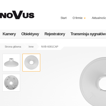
Przejdź
do
treści
Start
O firmie
Aktualnośc
Kamery
Obiektywy
Rejestratory
Transmisja sygnałów
Strona główna
Inne
NVB-6081CAP