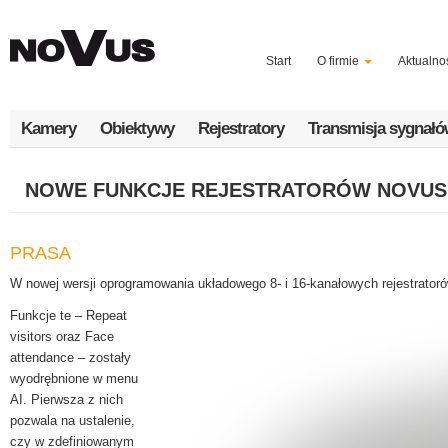
Przejdź
do
treści
Start
O firmie
Aktualno
Kamery
Obiektywy
Rejestratory
Transmisja sygnał
NOWE FUNKCJE REJESTRATORÓW NOVUS Z
PRASA
W nowej wersji oprogramowania układowego 8- i 16-kanałowych rejestrato
Funkcje te – Repeat
visitors oraz Face
attendance – zostały
wyodrębnione w menu
AI. Pierwsza z nich
pozwala na ustalenie,
czy w zdefiniowanym