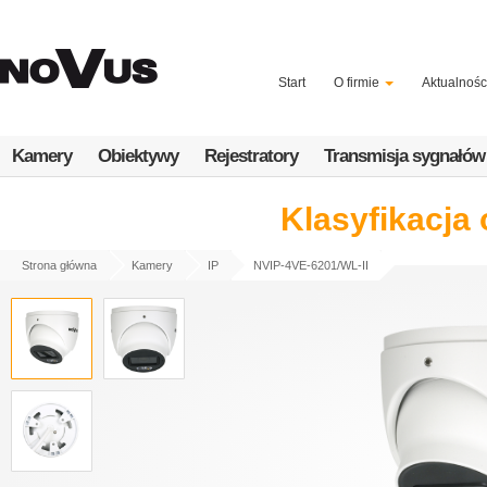
Przejdź
do
treści
Start
O firmie
Aktualnośc
Kamery
Obiektywy
Rejestratory
Transmisja sygnałów
Klasyfikacja
Strona główna
Kamery
IP
NVIP-4VE-6201/WL-II