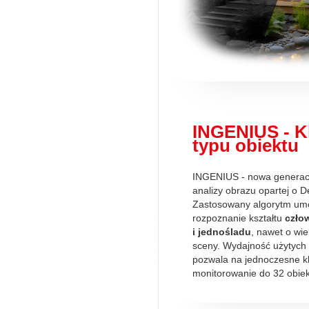
INGENIUS - Kl
typu obiektu
INGENIUS - nowa generacja
analizy obrazu opartej o 
Zastosowany algorytm um
rozpoznanie kształtu
czło
i jednośladu
, nawet o wi
sceny. Wydajność użytych
pozwala na jednoczesne kl
monitorowanie do 32 obie