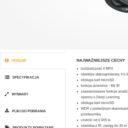
NAJWAŻNIEJSZE CECHY
OGÓLNE
rozdzielczość 4 MPX
obiektyw stałoogniskowy, f=2
SPECYFIKACJA
obsługa kart microSD
funkcja dzień/noc - filtr IR
zaawansowane funkcje analiz
WYMIARY
oparciu o Deep Learning
obsługa kart microSD
WDR z podwójnym skanowan
PLIKI DO POBRANIA
przetwornika
czułość od 0.005 lx
oświetlacz IR, zasięg do 30 m
PRODUKTY POWIĄZANE