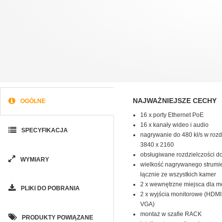
NAJWAŻNIEJSZE CECHY
OGÓLNE
16 x porty Ethernet PoE
16 x kanały wideo i audio
SPECYFIKACJA
nagrywanie do 480 kl/s w rozd
3840 x 2160
obsługiwane rozdzielczości d
WYMIARY
wielkość nagrywanego strumie
łącznie ze wszystkich kamer
2 x wewnętrzne miejsca dla 
PLIKI DO POBRANIA
2 x wyjścia monitorowe (HDMI
VGA)
montaż w szafie RACK
PRODUKTY POWIĄZANE