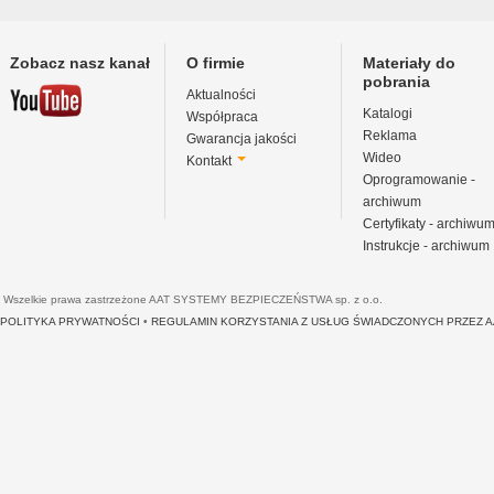
Zobacz nasz kanał
O firmie
Materiały do
pobrania
Aktualności
Katalogi
Współpraca
Reklama
Gwarancja jakości
Wideo
Kontakt
Oprogramowanie -
archiwum
Certyfikaty - archiwu
Instrukcje - archiwum
Wszelkie prawa zastrzeżone AAT SYSTEMY BEZPIECZEŃSTWA sp. z o.o.
POLITYKA PRYWATNOŚCI
•
REGULAMIN KORZYSTANIA Z USŁUG ŚWIADCZONYCH PRZEZ 