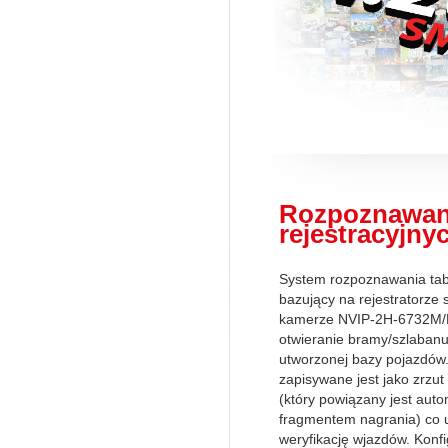
Rozpoznawani
rejestracyjny
System rozpoznawania tabl
bazujący na rejestratorze 
kamerze NVIP-2H-6732M/
otwieranie bramy/szlaban
utworzonej bazy pojazdów
zapisywane jest jako zrzut
(który powiązany jest auto
fragmentem nagrania) co u
weryfikację wjazdów. Konf