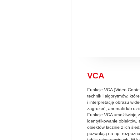
VCA
Funkcje VCA (Video Content
technik i algorytmów, które
i interpretację obrazu wid
zagrożeń, anomalii lub dz
Funkcje VCA umożliwiają w
identyfikowanie obiektów, 
obiektów łacznie z ich śle
pozwalają na np. rozpozna
tablic rejestracyjnych. W 