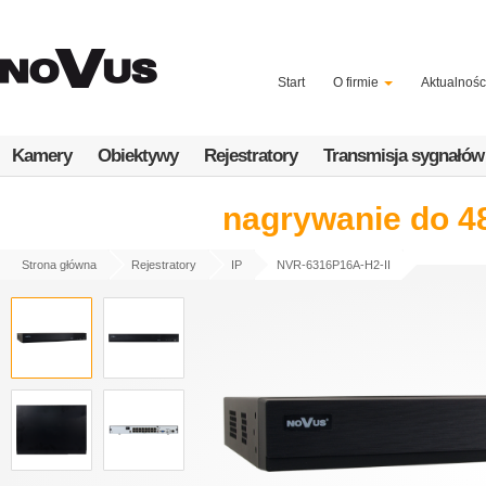
Przejdź
do
treści
Start
O firmie
Aktualnośc
Kamery
Obiektywy
Rejestratory
Transmisja sygnałów
nagrywanie do 48
Strona główna
Rejestratory
IP
NVR-6316P16A-H2-II