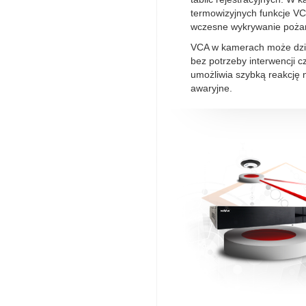
termowizyjnych funkcje V
wczesne wykrywanie poża
VCA w kamerach może dzia
bez potrzeby interwencji c
umożliwia szybką reakcję 
awaryjne.