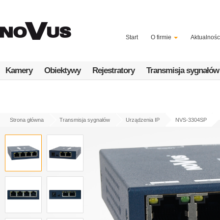
Przejdź
do
treści
Start
O firmie
Aktualnośc
Kamery
Obiektywy
Rejestratory
Transmisja sygnałów
Strona główna
Transmisja sygnałów
Urządzenia IP
NVS-3304SP