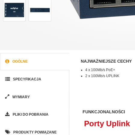
NAJWAŻNIEJSZE CECHY
OGÓLNE
4 x 100Mb/s PoE+
2 x 100Mb/s UPLINK
SPECYFIKACJA
WYMIARY
FUNKCJONALNOŚCI
PLIKI DO POBRANIA
Porty Uplink
PRODUKTY POWIĄZANE