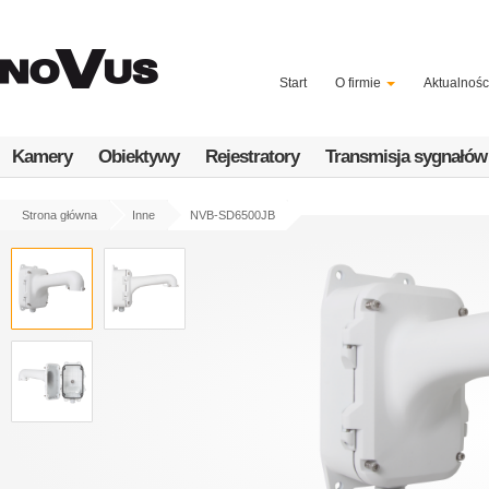
Przejdź
do
treści
Start
O firmie
Aktualnośc
Kamery
Obiektywy
Rejestratory
Transmisja sygnałów
Strona główna
Inne
NVB-SD6500JB