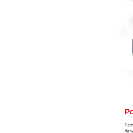
Po
Port
dan