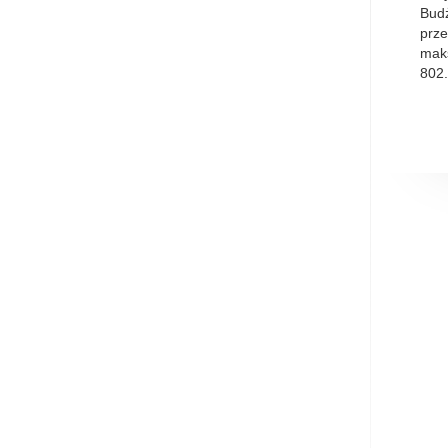
Budż
prze
mak
802.