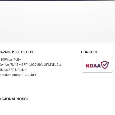
AŻNIEJSZE CECHY
FUNKCJE
x 100Mb/s PoE+
 Combo (RJ45 + SFP) 1000Mb/s UPLINK, 2 x
0Mb/s SFP UPLINK
eratura pracy: 0°C ÷ 40°C
KCJONALNOŚCI