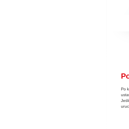
P
Po k
usta
Jeśl
uruc