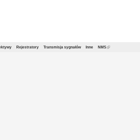
ektywy
Rejestratory
Transmisja sygnałów
Inne
NMS
(link
is
external)