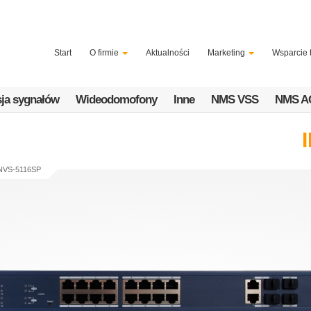
Start
O firmie
Aktualności
Marketing
Wsparcie 
ja sygnałów
Wideodomofony
Inne
NMS VSS
NMS A
NVS-5116SP