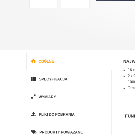
NAJW
OGÓLNE
16 
2 x
SPECYFIKACJA
100
Temp
WYMIARY
PLIKI DO POBRANIA
FUN
PRODUKTY POWIĄZANE