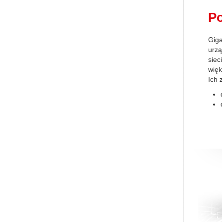
Po
Giga
urzą
siec
wię
Ich 