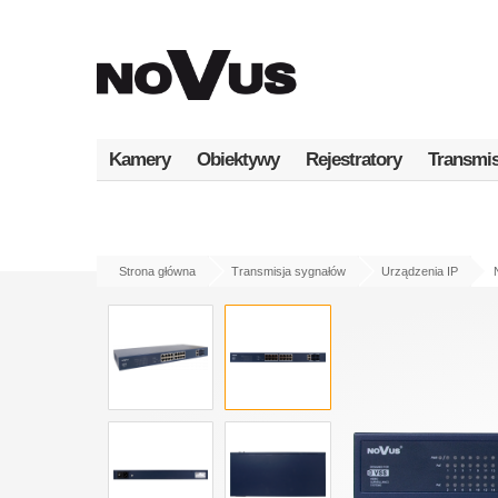
Przejdź
do
treści
Kamery
Obiektywy
Rejestratory
Transmis
Strona główna
Transmisja sygnałów
Urządzenia IP