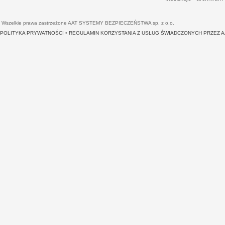
Wszelkie prawa zastrzeżone AAT SYSTEMY BEZPIECZEŃSTWA sp. z o.o.
POLITYKA PRYWATNOŚCI
•
REGULAMIN KORZYSTANIA Z USŁUG ŚWIADCZONYCH PRZEZ 