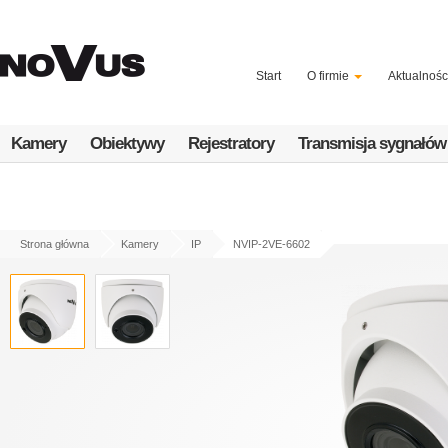
Przejdź
do
treści
Start
O firmie
Aktualnośc
Kamery
Obiektywy
Rejestratory
Transmisja sygnałów
Strona główna
Kamery
IP
NVIP-2VE-6602