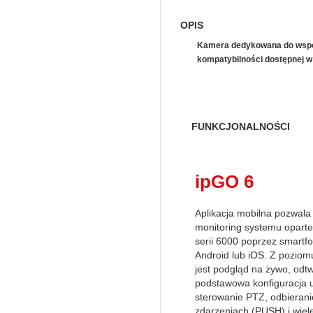
OPIS
Kamera dedykowana do współp
kompatybilności dostępnej 
FUNKCJONALNOŚCI
ipGO 6
Aplikacja mobilna pozwala
monitoring systemu opart
serii 6000 poprzez smart
Android lub iOS. Z poziom
jest podgląd na żywo, odt
podstawowa konfiguracja 
sterowanie PTZ, odbieran
zdarzeniach (PUSH) i wiele