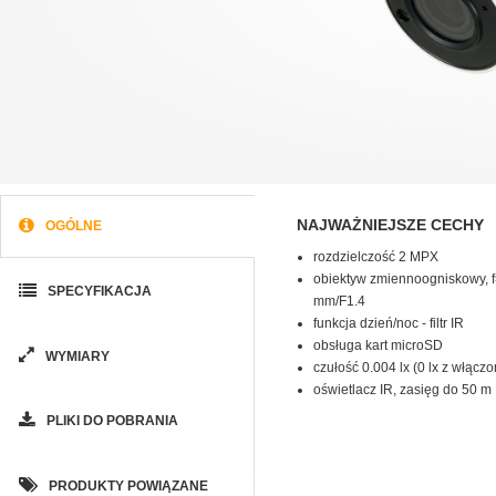
NAJWAŻNIEJSZE CECHY
OGÓLNE
rozdzielczość 2 MPX
obiektyw zmiennoogniskowy, f
SPECYFIKACJA
mm/F1.4
funkcja dzień/noc - filtr IR
obsługa kart microSD
WYMIARY
czułość 0.004 lx (0 lx z włącz
oświetlacz IR, zasięg do 50 m
PLIKI DO POBRANIA
PRODUKTY POWIĄZANE